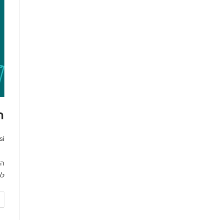
ה
מח
si
הל
לכ