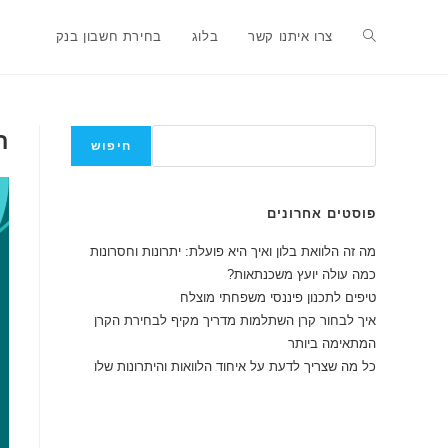
Ski
t
Toggle
צרו איתנו קשר
בלוג
בחירת חשבון בנק
conten
website
חיפוש
ת
חיפוש
search
פוסטים אחרונים
מה זה הלוואת בלון ואיך היא פועלת: יתרונות וחסרונות
כמה עולה יועץ משכנתאות?
טיפים לתכנון פיננסי משפחתי מוצלח
איך לבחור קרן השתלמות מדריך מקיף לבחירת הקרן
המתאימה ביותר
כל מה שצריך לדעת על איחוד הלוואות והיתרונות שלו