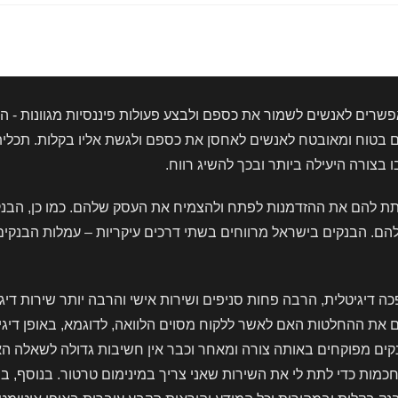
מיידית:
מועד
העברת
הכסף
ותנאי
ההחזר
שרים לאנשים לשמור את כספם ולבצע פעולות פיננסיות מגוונות - הפק
טוח ומאובטח לאנשים לאחסן את כספם ולגשת אליו בקלות. תכלית 
צורה היעילה ביותר ובכך להשיג רווח.
לתת להם את ההזדמנות לפתח ולהצמיח את העסק שלהם. כמו כן, הבנ
הבנקים בישראל מרווחים בשתי דרכים עיקריות – עמלות הבנקים ורו
 דיגיטלית, הרבה פחות סניפים ושירות אישי והרבה יותר שירות דיג
ם את ההחלטות האם לאשר ללקוח מסוים הלוואה, לדוגמא, באופן די
נקים מפוקחים באותה צורה ומאחר וכבר אין חשיבות גדולה לשאלה ה
כמות כדי לתת לי את השירות שאני צריך במינימום טרטור. בנוסף, 