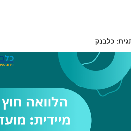
גית: כלבנק