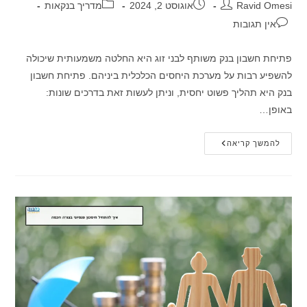
מחבר:
פורסם:
קטגוריה:
Ravid Omesi
אוגוסט 2, 2024
מדריך בנקאות
תגובות:
אין תגובות
פתיחת חשבון בנק משותף לבני זוג היא החלטה משמעותית שיכולה
להשפיע רבות על מערכת היחסים הכלכלית ביניהם. פתיחת חשבון
בנק היא תהליך פשוט יחסית, וניתן לעשות זאת בדרכים שונות:
באופן…
יתרונות
להמשך קריאה
וחסרונות
של
פתיחת
חשבון
בנק
משותף
לבני
זוג