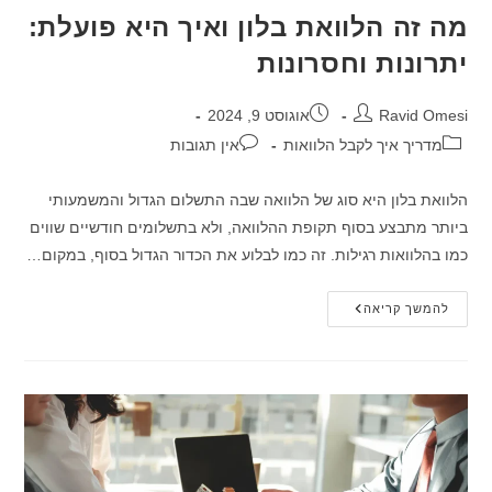
מה זה הלוואת בלון ואיך היא פועלת:
יתרונות וחסרונות
מחבר:
פורסם:
Ravid Omesi
אוגוסט 9, 2024
קטגוריה:
תגובות:
מדריך איך לקבל הלוואות
אין תגובות
הלוואת בלון היא סוג של הלוואה שבה התשלום הגדול והמשמעותי
ביותר מתבצע בסוף תקופת ההלוואה, ולא בתשלומים חודשיים שווים
כמו בהלוואות רגילות. זה כמו לבלוע את הכדור הגדול בסוף, במקום…
מה
להמשך קריאה
זה
הלוואת
בלון
ואיך
היא
פועלת:
יתרונות
וחסרונות