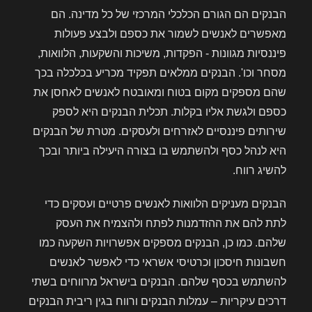
הבנקים הם הגורם הכלכלי המרכזי של כל מדינה. הם
מאפשרים לאנשים לשמור את כספם ולבצע פעולות
פיננסיות מגוונות - הפקדות, משיכות והשקעות, הלוואות,
מסחר וכו'. הבנקים ממלאים תפקיד מכריע בכלכלה בכך
שהם מספקים מקום בטוח ומאובטח לאנשים לאחסן את
כספם ולגשת אליו בקלות. תכלית הבנקים היא לספק
שירותים פיננסיים לאזרחים ולעסקים. מטרת של הבנקים
היא לנהל כסף ולהשתמש בו בצורה היעילה ביותר ובכך
להשיג רווח.
הבנקים מעניקים הלוואות לאנשים פרטיים ועסקים כדי
לתת להם את ההזדמנות לפתח ולהצמיח את העסק
שלהם. כמו כן, הבנקים מספקים אפשרויות השקעה כמו
חשבונות חיסכון וכרטיסי אשראי כדי לאפשר לאנשים
להשתמש בכסף שלהם. הבנקים בישראל מרווחים בשתי
דרכים עיקריות – עמלות הבנקים ורווח בגין ריבית הבנקים