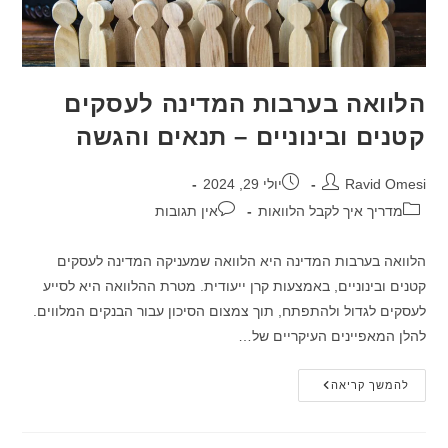
הלוואה בערבות המדינה לעסקים
קטנים ובינוניים – תנאים והגשה
מחבר:
פורסם:
Ravid Omesi
יולי 29, 2024
קטגוריה:
תגובות:
מדריך איך לקבל הלוואות
אין תגובות
הלוואה בערבות המדינה היא הלוואה שמעניקה המדינה לעסקים
קטנים ובינוניים, באמצעות קרן ייעודית. מטרת ההלוואה היא לסייע
לעסקים לגדול ולהתפתח, תוך צמצום הסיכון עבור הבנקים המלווים.
להלן המאפיינים העיקריים של…
הלוואה
להמשך קריאה
בערבות
המדינה
לעסקים
קטנים