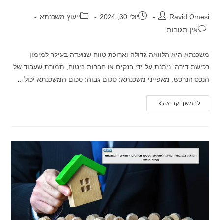
מחבר:
פורסם:
קטגוריה:
Ravid Omesi
יולי 30, 2024
ייעוץ משכנתא
תגובות:
אין תגובות
משכנתא היא הלוואה גדולה וארוכת טווח שנועדה בעיקר למימון
רכישת דירה. ניתנת על ידי בנקים או חברות ביטוח, תמורת שעבוד של
הנכס הנרכש. מאפייני משכנתא: סכום גבוה: סכום המשכנתא יכול…
כמה
להמשך קריאה
הון
עצמי
צריך
למשכנתא
לדירה
ראשונה?