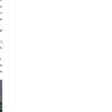
הב
שנ
קר
בע
מת
על
נז
ול