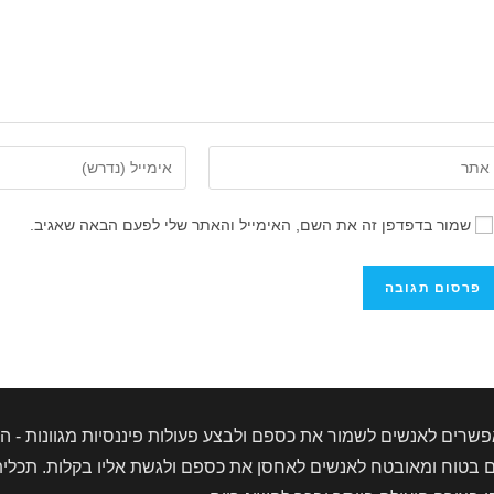
ן
הזן
את
ובת
כתובת
שמור בדפדפן זה את השם, האימייל והאתר שלי לפעם הבאה שאגיב.
ר
דואר
ינטרנט
האלקטרוני
ך
שלך
ופציונלי)
כדי
להגיב
שרים לאנשים לשמור את כספם ולבצע פעולות פיננסיות מגוונות - הפק
טוח ומאובטח לאנשים לאחסן את כספם ולגשת אליו בקלות. תכלית 