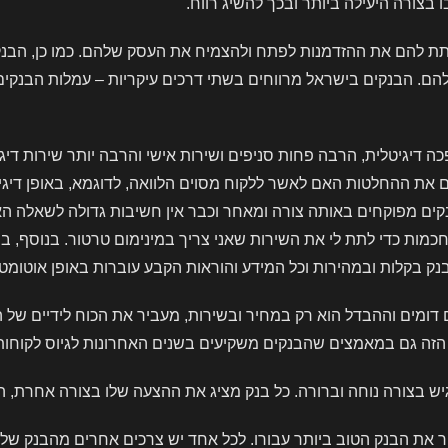
צורה היעילה ביותר ובכך להשיג רווח.
לתת להם את ההזדמנות לפתח ולהצמיח את העסק שלהם. כמו כן, הבנ
הבנקים בישראל מרווחים בשתי דרכים עיקריות – עמלות הבנקים ורו
 דיגיטלית, הרבה פחות סניפים ושירות אישי והרבה יותר שירות דיג
ם את ההחלטות האם לאשר ללקוח מסוים הלוואה, לדוגמא, באופן די
נקים מפוקחים באותה צורה ומאחר וכבר אין חשיבות גדולה לשאלה ה
כמות כדי לתת לי את השירות שאני צריך במינימום טרטור. בנוסף, 
בנק בקלות ובמהירות וכל המידע והוראות הקבע עוברות באופן אוטומט
דומים וההבדל הוא רק במחיר ובשירות, מעביר את הכוח לידיים של ה
הזה גם במאמצים שהבנקים משקיעים בשנים האחרונות לגיוס לקוחות חד
נגיש בצורה נוחה וברורה. כל בנק מציג את ההצעה שלו בצורה אחרת, 
ר את הבנק הטוב ביותר עבורו. לכל אחד יש צרכים אחרים מהבנק שלו.