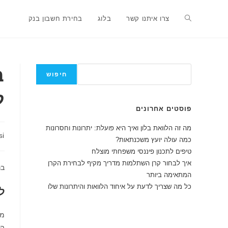
Ski
t
Toggle
צרו איתנו קשר
בלוג
בחירת חשבון בנק
conten
website
חיפוש
חיפוש
ל
search
פוסטים אחרונים
מה זה הלוואת בלון ואיך היא פועלת: יתרונות וחסרונות
מחבר:
si
כמה עולה יועץ משכנתאות?
טיפים לתכנון פיננסי משפחתי מוצלח
איך לבחור קרן השתלמות מדריך מקיף לבחירת הקרן
בנק יש
המתאימה ביותר
כל מה שצריך לדעת על איחוד הלוואות והיתרונות שלו
ל
מד
הפ