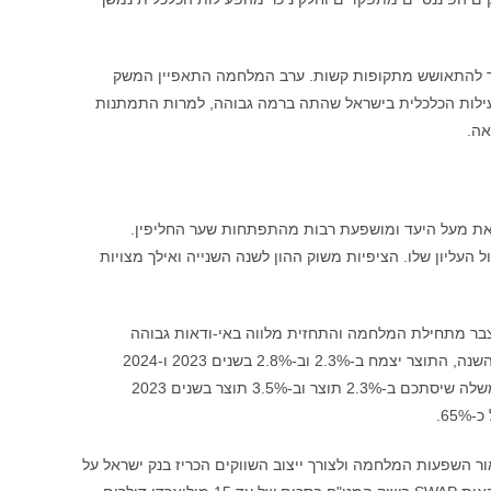
בר להתאושש מתקופות קשות. ערב המלחמה התאפיין המשק
פעילות הכלכלית בישראל שהתה ברמה גבוהה, למרות התמתנות
אה.
האינפלציה עודנה נמצאת מעל היעד ומושפעת רבות מהתפתחות שער החליפין.
העליון שלו. הציפיות משוק ההון לשנה השנייה ואילך מצויות
בר מתחילת המלחמה והתחזית מלווה באי-ודאות גבוהה
במיוחד. בהנחה שהמלחמה תתרכז בזירה הדרומית במהלך הרבעון האחרון של השנה, התוצר יצמח ב-2.3% וב-2.8% בשנים 2023 ו-2024
בהתאמה. צפוי כי הפגיעה בפעילות המשקית תביא לגידול בגרעון בתקציב הממשלה שיסתכם ב-2.3% תוצר וב-3.5% תוצר בשנים 2023
השפעות המלחמה ולצורך ייצוב השווקים הכריז בנק ישראל על