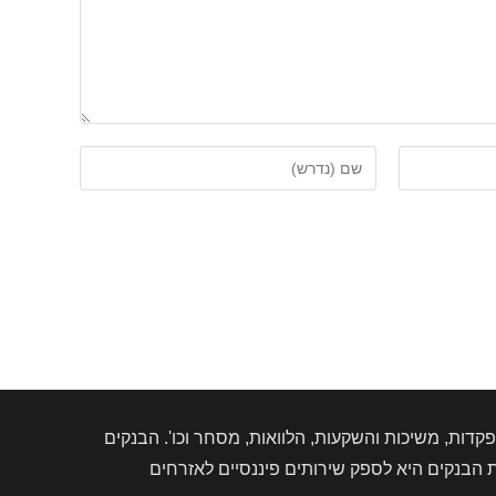
הזן
את
השם
שלך
או
שם
משתמש
כדי
להגיב
דות, משיכות והשקעות, הלוואות, מסחר וכו'. הבנקים
הבנקים היא לספק שירותים פיננסיים לאזרחים