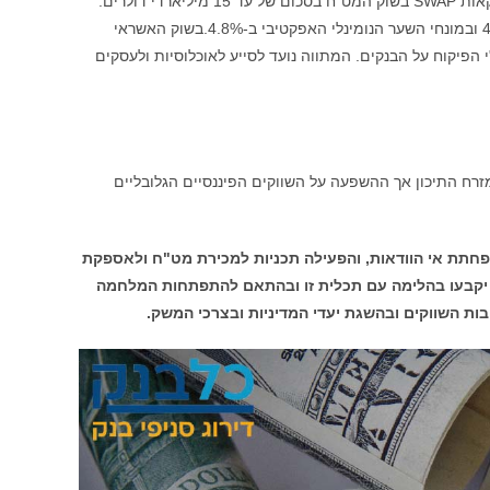
תכנית למכירת מט"ח בהיקף של עד 30 מיליארדי דולרים ועל תכנית לביצוע עסקאות SWAP בשוק המט"ח בסכום של עד 15 מיליארדי דולרים.
מאז החלטת הריבית הקודמת, השקל נחלש מול הדולר ב-6.3%, מול האירו ב-4% ובמונחי השער הנומינלי האפקטיבי ב-4.8%.בשוק האשראי
 הפיקוח על הבנקים. המתווה נועד לסייע לאוכלוסיות ולעסקים
זרח התיכון אך ההשפעה על השווקים הפיננסיים הגלובליים
פחתת אי הוודאות, והפעילה תכניות למכירת מט"ח ולאספקת
פים יקבעו בהלימה עם תכלית זו ובהתאם להתפתחות המלחמה
ות השווקים ובהשגת יעדי המדיניות ובצרכי המשק.