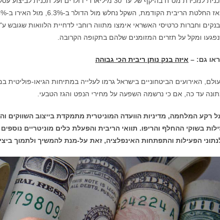
נקים וחברות כרטיסי האשראי אימצו מתווה רוחבי לדחיית הלוואות שגובש ע"י
פגעו ומקל על תזרים המזומנים שלהם בתקופה הקרובה.
או גם: –
איזה בנק נותן ריבית הכי גבוהה
ולם, האירועים הביטחוניים בישראל גרמו לעלייה במתיחות הגיאו-פוליטית במ
ונה עד כה, אם כי נרשמה השפעה על מחירי הנפט והגז הטבעי.
 רקע המלחמה, מדיניות הוועדה המוניטרית מתמקדת בייצוב השווקים וה
ילות בשוקי ההחלף והריפו. תוואי הריבית והפעלת כלים מוניטריים נוס
נתוני הפעילות והתפתחות האינפלציה, זאת על-מנת להמשיך ולתמוך ביציב