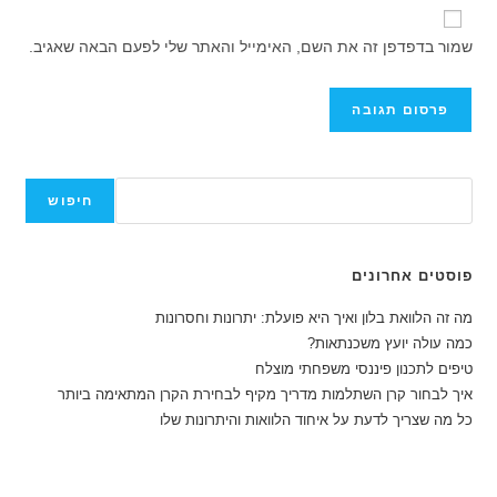
כתובת
כדי
שלך
אתר
להגיב
שמור בדפדפן זה את השם, האימייל והאתר שלי לפעם הבאה שאגיב.
כדי
האינטרנט
להגיב
שלך
(אופציונלי)
חיפוש
חיפוש
פוסטים אחרונים
מה זה הלוואת בלון ואיך היא פועלת: יתרונות וחסרונות
כמה עולה יועץ משכנתאות?
טיפים לתכנון פיננסי משפחתי מוצלח
איך לבחור קרן השתלמות מדריך מקיף לבחירת הקרן המתאימה ביותר
כל מה שצריך לדעת על איחוד הלוואות והיתרונות שלו