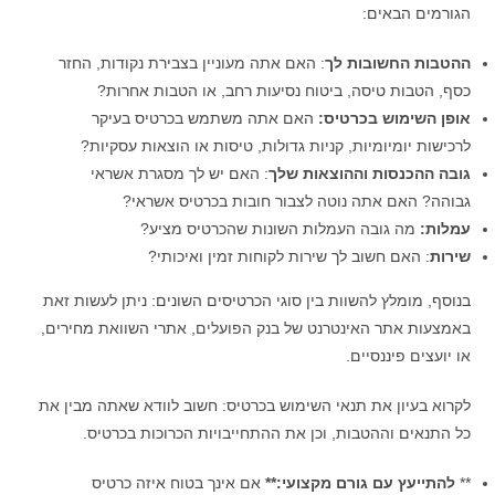
הגורמים הבאים:
ההטבות החשובות לך
: האם אתה מעוניין בצבירת נקודות, החזר
כסף, הטבות טיסה, ביטוח נסיעות רחב, או הטבות אחרות?
אופן השימוש בכרטיס
:
האם אתה משתמש בכרטיס בעיקר
לרכישות יומיומיות, קניות גדולות, טיסות או הוצאות עסקיות?
גובה ההכנסות וההוצאות שלך
: האם יש לך מסגרת אשראי
גבוהה? האם אתה נוטה לצבור חובות בכרטיס אשראי?
עמלות
:
מה גובה העמלות השונות שהכרטיס מציע?
שירות
: האם חשוב לך שירות לקוחות זמין ואיכותי?
בנוסף, מומלץ להשוות בין סוגי הכרטיסים השונים: ניתן לעשות זאת
באמצעות אתר האינטרנט של בנק הפועלים, אתרי השוואת מחירים,
או יועצים פיננסיים.
לקרוא בעיון את תנאי השימוש בכרטיס: חשוב לוודא שאתה מבין את
כל התנאים וההטבות, וכן את ההתחייבויות הכרוכות בכרטיס.
**
להתייעץ עם גורם מקצועי:**
אם אינך בטוח איזה כרטיס