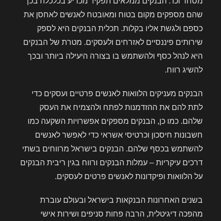
מסחר וכו'. הבנקים ממלאים תפקיד מכריע בכלכלה בכך
שהם מספקים מקום בטוח ומאובטח לאנשים לאחסן את
כספם ולגשת אליו בקלות. תכלית הבנקים היא לספק
שירותים פיננסיים לאזרחים ולעסקים. מטרת של הבנקים
היא לנהל כסף ולהשתמש בו בצורה היעילה ביותר ובכך
להשיג רווח.
הבנקים מעניקים הלוואות לאנשים פרטיים ועסקים כדי
לתת להם את ההזדמנות לפתח ולהצמיח את העסק
שלהם. כמו כן, הבנקים מספקים אפשרויות השקעה כמו
חשבונות חיסכון וכרטיסי אשראי כדי לאפשר לאנשים
להשתמש בכסף שלהם. הבנקים בישראל מרווחים בשתי
דרכים עיקריות – עמלות הבנקים ורווח בגין ריבית הבנקים
על הלוואות ופיקדונות לאנשים פרטים לעסקים.
בשנים האחרונות הבנקאות בישראל ובעולם עוברת
מהפכה דיגיטלית, הרבה פחות סניפים ושירות אישי