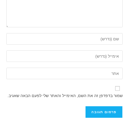
הזן
את
השם
הזן
שלך
את
או
כתובת
הזן
שם
דואר
את
משתמש
האלקטרוני
כתובת
כדי
שלך
אתר
להגיב
שמור בדפדפן זה את השם, האימייל והאתר שלי לפעם הבאה שאגיב.
כדי
האינטרנט
להגיב
שלך
(אופציונלי)