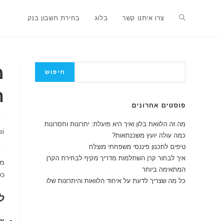
Ski
t
Toggle
צרו איתנו קשר
בלוג
בחירת חשבון בנק
conten
website
חיפוש
מ
חיפוש
ה
search
פוסטים אחרונים
מה זה הלוואת בלון ואיך היא פועלת: יתרונות וחסרונות
מחבר:
si
כמה עולה יועץ משכנתאות?
טיפים לתכנון פיננסי משפחתי מוצלח
איך לבחור קרן השתלמות מדריך מקיף לבחירת הקרן
המתאימה ביותר
כס
כל מה שצריך לדעת על איחוד הלוואות והיתרונות שלו
ל
אי