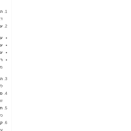
הק
דב
על
עמ
עמ
עמ
רי
מש
הת
לק
סי
זה
תל
כל
קש
על