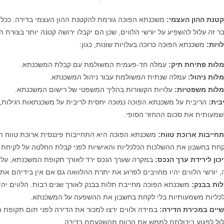
טנת ההון העצמי
:
משכנתא הפוכה גורמת להקטנת ההון העצמי בדירה. ככל שס
ר זה עלול להשפיע על יורשי הלווים, שכן הם יקבלו ירושה קטנה יותר בצורת ה
ויות
:
משכנתא הפוכה כרוכה בעלויות שונות, כגון:
לות פתיחת תיק
:
עמלה חד-פעמית המשולמת עם קבלת המשכנתא.
לות ניהול
:
עמלה שנתית המשולמת עבור ניהול המשכנתא.
לות משפטיות
:
עלויות הקשורות בהליך המשפטי של רישום המשכנתא.
בית
:
הריבית על משכנתא הפוכה נמוכה יחסית לריבית על משכנתאות רגילות, 
מעותית את סכום ההחזר הסופי.
חייבות ארוכת טווח
:
משכנתא הפוכה היא התחייבות פיננסית ארוכת טווח המ
חת בחשבון את ההשלכות הכלכליות והאישיות לפני קבלת החלטה על לקיחת 
כון לירידת ערך הנכס
:
במקרה שערך הנכס ירד לאורך תקופת המשכנתא, עלול 
, יורשי הלווים יהיו מחויבים לפרוע את יתרת ההלוואה גם אם אין בידיהם א
ות בבנק
:
משכנתא הפוכה מחייבת תלות בבנק לאורך שנים רבות. הלווים יהיו 
כליות משמעותיות בלי לקחת בחשבון את ההשפעה על המשכנתא.
יים במכירת הדירה
:
במידה ולווים ירצו למכור את הדירה לפני תום תקופת ה
ול לפגוע ביכולתם לממש את הרווח מהשקעתם בדירה.