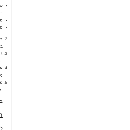
שי
בב
מי
סי
בי
בי
גמ
בפ
אי
מש
מי
מש
בד
ח
למ