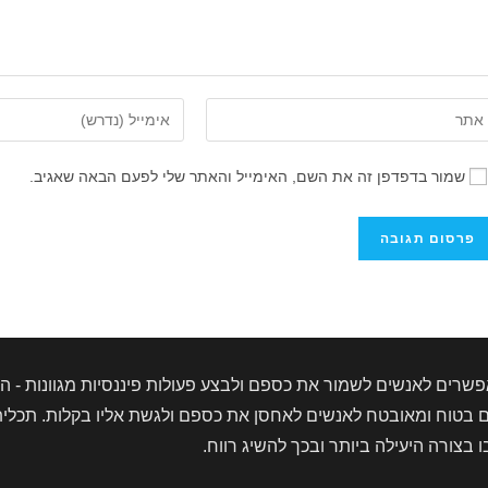
ן
הזן
את
ובת
כתובת
שמור בדפדפן זה את השם, האימייל והאתר שלי לפעם הבאה שאגיב.
ר
דואר
ינטרנט
האלקטרוני
ך
שלך
ופציונלי)
כדי
להגיב
שרים לאנשים לשמור את כספם ולבצע פעולות פיננסיות מגוונות - הפק
טוח ומאובטח לאנשים לאחסן את כספם ולגשת אליו בקלות. תכלית 
צורה היעילה ביותר ובכך להשיג רווח.