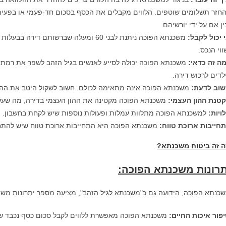
חזר תשלומים שוטפים. הלווים מקבלים את הכסף בסכום חד-פעמי או בפעימות
ין אם על ידי יורשיהם.
 יכול לקבל:
משכנתא הפוכה ניתנת לבני 60 ומעלה שברש
ווי הנכס.
ה זה כדאי:
משכנתא הפוכה יכולה לסייע לאנשים בגיל הזהב לשפר את רמת חי
לדים לרכוש דירה.
וב לדעת:
משכנתא הפוכה אינה מתאימה לכולם. חשוב לשקול היטב את ההשלכ
טנת ההון העצמי:
משכנתא הפוכה מקטינה את ההון העצמי בדירה, מה שעלול
ויות:
למשכנתא הפוכה מתלוות עמלות ופעולות נוספות שיש לקחת בחשבון.
חייבות ארוכת טווח:
משכנתא הפוכה היא התחייבות ארוכת טווח שיש להתח
 זה ביטוח משכנתא?
תרונות משכנתא הפוכה
:
כנתא הפוכה, הידועה גם כ"משכנתא לגיל הזהב", מציעה מספר יתרונות משמעותיים עבור אנשים בגי
פור איכות החיים
:
משכנתא הפוכה מאפשרת ללווים לקבל סכום כסף נכבד שאו