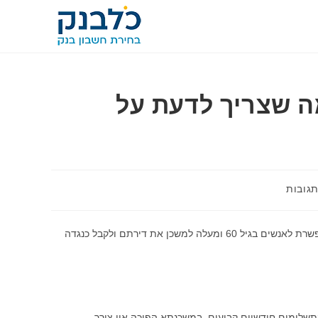
ה שצריך לדעת על
תגובות
משכנתא הפוכה, הידועה גם כ"משכנתא לגיל הזהב", היא הלוואה ייחודית המאפשרת לאנשים בגיל 60 ומעלה למשכן את דירתם ולקבל כנגדה
תשלומים חודשיים קבועים, במשכנתא הפוכה אין צורך