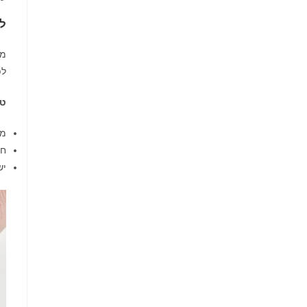
לס
מש
לפ
טי
מו
חש
יש