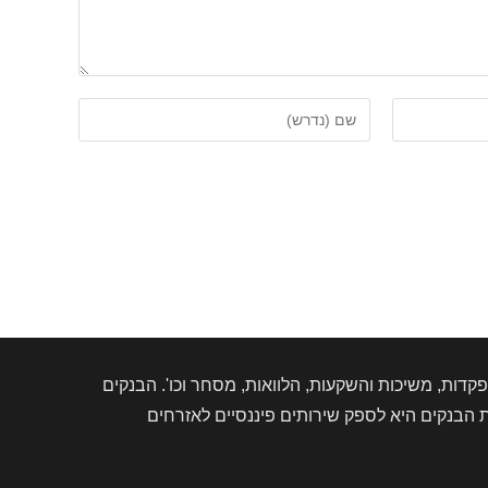
הזן
את
השם
שלך
או
שם
משתמש
כדי
להגיב
דות, משיכות והשקעות, הלוואות, מסחר וכו'. הבנקים
הבנקים היא לספק שירותים פיננסיים לאזרחים