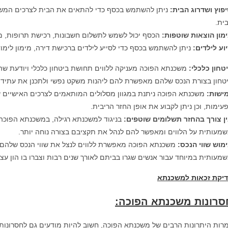
פוץ ושדרוג הבית
:
ניתן להשתמש בכסף כדי להתאים את הבית לצרכים המשתנ
ית.
מון הוצאות שוטפות
:
הכסף יכול לשמש לתשלום חשבונות, רכישת תרופות, מימ
וע לילדים
:
ניתן להשתמש בכסף כדי לסייע לילדים ברכישת דירה, מימון לימוד
טחון כלכלי
:
משכנתא הפוכה מעניקה ללווים תחושת ביטחון כלכלי ויודעת שה
טחון בצורת הנכס שלהם מאפשרת להם ליהנות משקט נפשי ולתכנן את עתידם 
ישות
:
משכנתא הפוכה ניתנת במגוון מסלולים המותאמים לצרכים האישיים של
עימות, וכן ניתן לקבוע את אופן החזר הריבית.
ן צורך בהחזר תשלומים שוטפים
:
בניגוד למשכנתא רגילה, במשכנתא הפוכה 
מעותית על הלווים ומאפשר להם לנהל את תקציבם בצורה נוחה יותר.
מוש שווי הנכס
:
משכנתא הפוכה מאפשרת ללווים לנצל את שווי הנכס שלהם ול
מעותית במיוחד עבור אנשים שגרו בביתם לאורך שנים רבות וצברו בו הון עצמ
יקת זכאות למשכנתא
סרונות משכנתא הפוכה
:
רות היתרונות הרבים של משכנתא הפוכה, חשוב להיות מודעים גם לחסרונות 