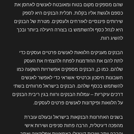
שהם מספקים מקום בטוח ומאובטח לאנשים לאחסן את
כספם ולגשת אליו בקלות. תכלית הבנקים היא לספק
שירותים פיננסיים לאזרחים ולעסקים. מטרת של הבנקים
היא לנהל כסף ולהשתמש בו בצורה היעילה ביותר ובכך
להשיג רווח.
הבנקים מעניקים הלוואות לאנשים פרטיים ועסקים כדי
לתת להם את ההזדמנות לפתח ולהצמיח את העסק
שלהם. כמו כן, הבנקים מספקים אפשרויות השקעה כמו
חשבונות חיסכון וכרטיסי אשראי כדי לאפשר לאנשים
להשתמש בכסף שלהם. הבנקים בישראל מרווחים בשתי
דרכים עיקריות – עמלות הבנקים ורווח בגין ריבית הבנקים
על הלוואות ופיקדונות לאנשים פרטים לעסקים.
בשנים האחרונות הבנקאות בישראל ובעולם עוברת
מהפכה דיגיטלית, הרבה פחות סניפים ושירות אישי
והרבה יותר שירות דיגיטלי באמצעות אפליקציה ואתר