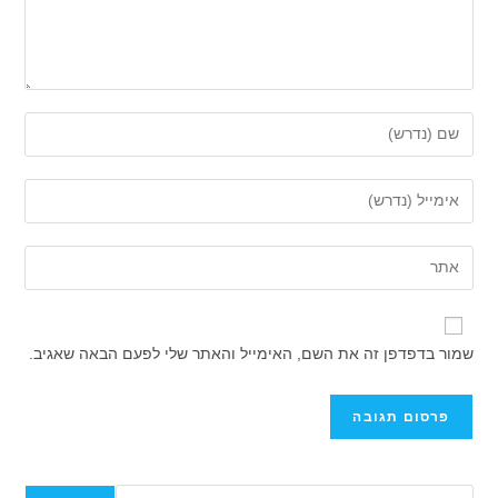
הזן
את
השם
הזן
שלך
את
או
כתובת
הזן
שם
דואר
את
משתמש
האלקטרוני
כתובת
כדי
שלך
אתר
להגיב
שמור בדפדפן זה את השם, האימייל והאתר שלי לפעם הבאה שאגיב.
כדי
האינטרנט
להגיב
שלך
(אופציונלי)
חיפוש