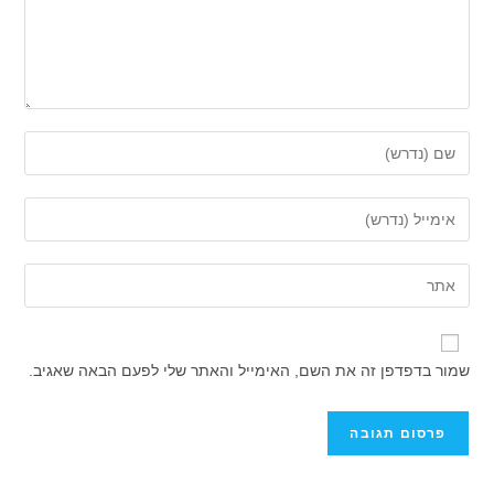
הזן
את
השם
הזן
שלך
את
או
כתובת
הזן
שם
דואר
את
משתמש
האלקטרוני
כתובת
כדי
שלך
אתר
להגיב
שמור בדפדפן זה את השם, האימייל והאתר שלי לפעם הבאה שאגיב.
כדי
האינטרנט
להגיב
שלך
(אופציונלי)