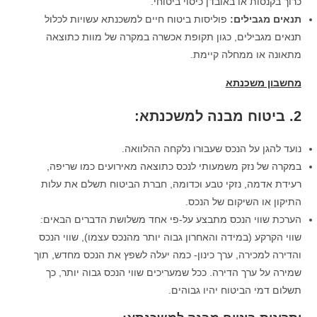
כרוך בקנסות או באובדן כיסוי ביטוחי.
תנאים מגבילים
:
פוליסות ביטוח חיים למשכנתא עשויות לכלול
תנאים מגבילים, כגון תקופת אכשרה במקרה של מוות כתוצאה
מתאונה או ממחלה קיימת.
מחשבון משכנתא
2. ביטוח מבנה למשכנתא:
נועד להגן על הנכס שעבורו נלקחה ההלוואה.
במקרה של נזק משמעותי לנכס כתוצאה מאירועים כמו שריפה,
רעידת אדמה, נזקי טבע וכדומה, חברת הביטוח תשלם את עלות
התיקון או השיקום של הנכס.
הערכת שווי הנכס מתבצע על-פי אחד משלושת הדברים הבאים:
שווי הקרקע (במידה והאחרון גבוה יותר מהנכס עצמו), שווי הנכס
והדירה למכירה, ערך כינון- כמה יעלה לשפץ את הנכס מחדש, תוך
שמירה על ערך הדירה. ככל שמעריכים שווי הנכס גבוה יותר, כך
תשלום דמי הביטוח יהיו גבוהים.