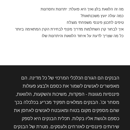
מה זה הלוואת בלון ואיך היא פועלת: יתרונות וחסרונות
כמה עולה יועץ משכנתאות?
טיפים לתכנון פיננסי משפחתי מוצלח
איך לבחור קרן השתלמות מדריך מקיף לבחירת הקרן המתאימה ביותר
כל מה שצריך לדעת על איחוד הלוואות והיתרונות שלו
הבנקים הם הגורם הכלכלי המרכזי של כל מדינה. הם
מאפשרים לאנשים לשמור את כספם ולבצע פעולות
פיננסיות מגוונות - הפקדות, משיכות והשקעות, הלוואות,
מסחר וכו'. הבנקים ממלאים תפקיד מכריע בכלכלה בכך
שהם מספקים מקום בטוח ומאובטח לאנשים לאחסן את
כספם ולגשת אליו בקלות. תכלית הבנקים היא לספק
שירותים פיננסיים לאזרחים ולעסקים. מטרת של הבנקים