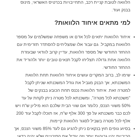
הלוואה לטובת קניית רכב, התחייבויות בכרטיס האשראי, מינוס
בבנק ועוד.
למי מתאים איחוד הלוואות
?
איחוד הלוואות יתאים לכל אדם או משפחה שמשלמים על מספר
הלוואות במקביל. גם עבור אלו שמצליחים להסתדר תזרימית עם
ההחזר החודשי של מספר הלוואות, עדיין קרוב לוודאי שבעזרת
הלוואה אחת גדולה תצליחו לקבל תנאים טובים יותר ולהוריד את
ההחזר החודשי.
שימו לב, ברוב המקרים עושים איחוד הלוואות תחת הלוואת
המשכנתא, אך הבנק מגביל את גודל המשכנתא שניתן לקבל
למטרה זאת. איחוד הלוואות נכנס תחת הכובע בבנקים של
"משכנתא לכל מטרה", ומשכנתא לכל מטרה ניתן לקחת על עד
50% משווי הנכס, כלומר אם שווי הבית שלכם הוא מיליון ש"ח ויש
לכם כבר משכנתא על סך 300 אלף ש"ח, אז תוכלו לקבל עוד 200
אלף לכל מטרה בשביל לסגור הלוואות קיימות.
בסיוע גופים חוץ בנקאים ניתן להגיע גם לעד 85% משווי הנכס, אך
הריביות יהיו גבוהות יותר וזה יגדיל את הסיכויים שלא יהיה כדאי