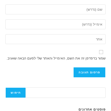
הזן
את
השם
הזן
שלך
את
או
כתובת
הזן
שם
דואר
את
משתמש
האלקטרוני
כתובת
כדי
שלך
אתר
להגיב
שמור בדפדפן זה את השם, האימייל והאתר שלי לפעם הבאה שאגיב.
כדי
האינטרנט
להגיב
שלך
(אופציונלי)
חיפוש
חיפוש
פוסטים אחרונים