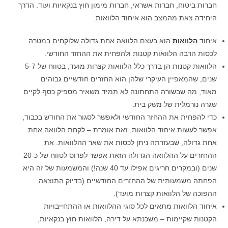
חברות ביטוח, חברות אשראי, חברות מימון חוץ בנקאיות ועוד. הדרך
היחידה צאת מהמצב הוא איחוד הלוואות.
איחוד
הלוואות
הוא בעצם הלוואה אחת גדולה שלוקחים במטרה
לכסות הרבה הלוואות קטנות ולהפחית את ההחזר החודשי.
הלוואות קטנות הן בדרך כלל הלוואות קצרות מועד, בטווח של 5-7
שנים, שהמאפיין העיקרי שלהן הוא החזרים חודשיים גבוהים
מאוד, מה שבשורה התחתונה לא תמיד משאיר מספיק כסף לקיים
שגרה נורמלית של משק בית.
כדי להפחית את ההחזר החודשי ולאפשר לסגור את החודש בכבוד,
אפשר לעשות איחוד הלוואות, זאת אומרת – לקחת הלוואה אחת
אחת גדולה, שבעזרתה ניתן לכסות את שאר ההלוואות. את
ההחזרים על ההלוואה הגדולה הזאת אפשר לפרוס לטווח של כ-20
שנים (ובמקרים חריגים אפילו עד 40 שנה!) והמשמעות של זה היא
הפחתה משמעותית של ההחזרים החודשיים (בדיוק התוצאה
ההפוכה של הלוואות קצרות מועד).
איחוד הלוואות מתאים לכל סוגי ההלוואות או ההתחייבויות
הקטנות שקיימות – משכנתא על דירה, הלוואות חוץ בנקאיות,