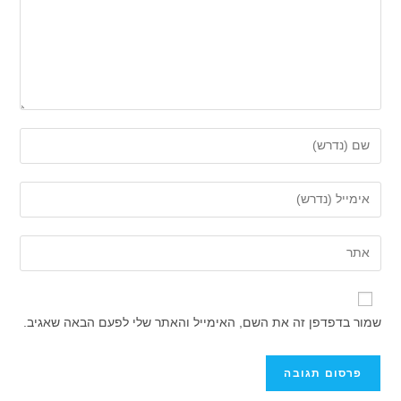
הזן
את
השם
הזן
שלך
את
או
כתובת
הזן
שם
דואר
את
משתמש
האלקטרוני
כתובת
כדי
שלך
אתר
להגיב
שמור בדפדפן זה את השם, האימייל והאתר שלי לפעם הבאה שאגיב.
כדי
האינטרנט
להגיב
שלך
(אופציונלי)