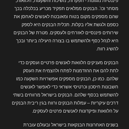
פיננסיות מגוונות - הפקדות, משיכות והשקעות, הלוואות,
מסחר וכו'. הבנקים ממלאים תפקיד מכריע בכלכלה בכך
שהם מספקים מקום בטוח ומאובטח לאנשים לאחסן את
כספם ולגשת אליו בקלות. תכלית הבנקים היא לספק
שירותים פיננסיים לאזרחים ולעסקים. מטרת של הבנקים
היא לנהל כסף ולהשתמש בו בצורה היעילה ביותר ובכך
להשיג רווח.
הבנקים מעניקים הלוואות לאנשים פרטיים ועסקים כדי
לתת להם את ההזדמנות לפתח ולהצמיח את העסק
שלהם. כמו כן, הבנקים מספקים אפשרויות השקעה כמו
חשבונות חיסכון וכרטיסי אשראי כדי לאפשר לאנשים
להשתמש בכסף שלהם. הבנקים בישראל מרווחים בשתי
דרכים עיקריות – עמלות הבנקים ורווח בגין ריבית הבנקים
על הלוואות ופיקדונות לאנשים פרטים לעסקים.
בשנים האחרונות הבנקאות בישראל ובעולם עוברת