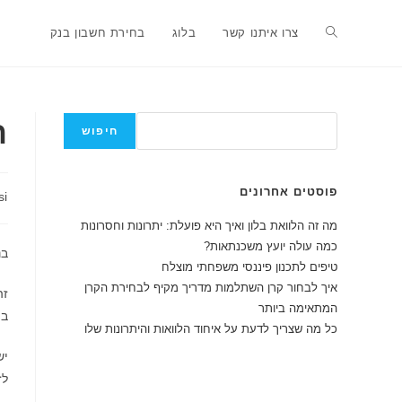
Ski
t
Toggle
צרו איתנו קשר
בלוג
בחירת חשבון בנק
conten
website
חיפוש
ה
חיפוש
search
פוסטים אחרונים
מחבר:
si
מה זה הלוואת בלון ואיך היא פועלת: יתרונות וחסרונות
כמה עולה יועץ משכנתאות?
בנ
טיפים לתכנון פיננסי משפחתי מוצלח
איך לבחור קרן השתלמות מדריך מקיף לבחירת הקרן
זה
המתאימה ביותר
בו
כל מה שצריך לדעת על איחוד הלוואות והיתרונות שלו
יש
לז