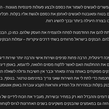
שרים לאנשים לשמור את כספם ולבצע פעולות פיננסיות מגוונות - הפק
טוח ומאובטח לאנשים לאחסן את כספם ולגשת אליו בקלות. תכלית 
צורה היעילה ביותר ובכך להשיג רווח.
לתת להם את ההזדמנות לפתח ולהצמיח את העסק שלהם. כמו כן, הבנ
הבנקים בישראל מרווחים בשתי דרכים עיקריות – עמלות הבנקים ורו
 דיגיטלית, הרבה פחות סניפים ושירות אישי והרבה יותר שירות דיג
ם את ההחלטות האם לאשר ללקוח מסוים הלוואה, לדוגמא, באופן די
נקים מפוקחים באותה צורה ומאחר וכבר אין חשיבות גדולה לשאלה ה
כמות כדי לתת לי את השירות שאני צריך במינימום טרטור. בנוסף, 
בנק בקלות ובמהירות וכל המידע והוראות הקבע עוברות באופן אוטומט
דומים וההבדל הוא רק במחיר ובשירות, מעביר את הכוח לידיים של ה
הזה גם במאמצים שהבנקים משקיעים בשנים האחרונות לגיוס לקוחות חד