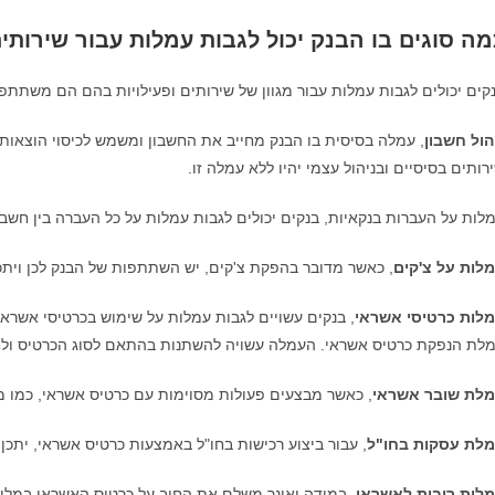
מה סוגים בו הבנק יכול לגבות עמלות עבור שירותים
קים יכולים לגבות עמלות עבור מגוון של שירותים ופעילויות בהם הם משתתפ
הול חשבון
, עמלה בסיסית בו הבנק מחייב את החשבון ומשמש לכיסוי הוצאות ה
רותים בסיסיים ובניהול עצמי יהיו ללא עמלה זו.
לות על העברות בנקאיות, בנקים יכולים לגבות עמלות על כל העברה בין חשבו
לות על צ'קים
, כאשר מדובר בהפקת צ'קים, יש השתתפות של הבנק לכן ויתכן
לות כרטיסי אשראי
, בנקים עשויים לגבות עמלות על שימוש בכרטיסי אשראי
לת הנפקת כרטיס אשראי. העמלה עשויה להשתנות בהתאם לסוג הכרטיס ולח
לת שובר אשראי
, כאשר מבצעים פעולות מסוימות עם כרטיס אשראי, כמו 
לת עסקות בחו"ל
, עבור ביצוע רכישות בחו"ל באמצעות כרטיס אשראי, יתכן 
לות ריבית לאשראי
, במידה ואינך משלם את החוב על כרטיס האשראי במלוא