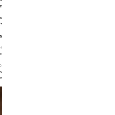
הז
עמ
לא
פת
וע
תש
עם
פו
מר