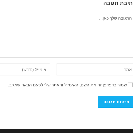
תיבת תגובה
גיב
ן
הזן
את
ובת
כתובת
שמור בדפדפן זה את השם, האימייל והאתר שלי לפעם הבאה שאגיב.
ר
דואר
ינטרנט
האלקטרוני
ך
שלך
ופציונלי)
כדי
להגיב