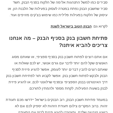
סבירים כמו למשל התנהגות אלימה של הלקוח בסניף הבנק, חשד
סביר שחשבון הבנק נפתח במטרה לעסוק בפעילות של הלבנת הון, או
עיסוק של הלקוח בפעילות פלילית כמו שימוש בצ'קים מזויפים ועוד.
לקרוא גם:
הבנק הטוב בישראל לשנת
פתיחת חשבון בנק בסניף הבנק – מה אנחנו
צריכים להביא איתנו?
אם אתם רוצים לפתוח חשבון בנק בסניף ספציפי, או שאתם מסוג
האנשים שקל להם יותר לדבר עם גורם אנושי, יש לכם שאלות או
שאתם רוצים להבין דברים יותר לעומק, אפשר להגיע פיזית לסניף
הבנק ולבקש לפתוח חשבון בנק. אפשר לקבוע תור לפתיחת חשבון בנק
דרך האינטרנט בבנק הספציפי ובסניף שרלוונטי לכם, או להגיע פיזית
לבנק בשעות הפעילות, לקחת מספר ולהמתין לתורכם.
במעמד פתיחת חשבון הבנק, רוב הבנקים בישראל יידרשו מכם תעודת
זהות. ברוב המקרים צילום תעודת הזהות לא יספיק לכם וגם לא
רישיון הנהיגה שלכם, ותצטרכו להגיע פיזית לבנק עם התעודה