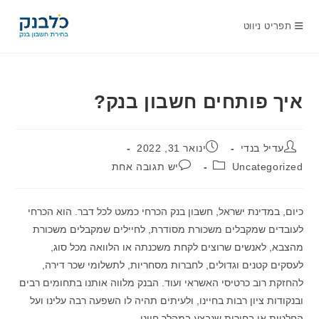
Ski
t
תפריט ניווט
conten
איך פותחים חשבון בנק?
מחבר:
פורסם:
עדיל בנדי
ינואר 31, 2022
קטגוריה:
תגובות:
Uncategorized
יש תגובה אחת
כיום, במדינת ישראל, חשבון בנק הכרחי כמעט לכל דבר. הוא הכרחי
לעובדים שמקבלים משכורת מסודרת, לחיילים שמקבלים משכורת
מהצבא, לאנשים שרוצים לקחת משכנתה או הלוואה מכל סוג,
לעסקים קטנים וגדולים, לחברות מסחריות, לתשלומי שכר דירה,
להחזקת רוב כרטיסי האשראי ועוד. הבנק מלווה אותנו בתחומים רבים
ובנקודות ציון רבות בחיינו, ולעיתים תהיה לו השפעה רבה עלינו ועל
החלטות או בחירות שנבצע במהלך חיינו.