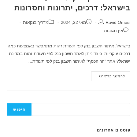
בישראל: דרכים, יתרונות וחסרונות
מחבר:
פורסם:
קטגוריה:
Ravid Omesi
מאי 22, 2024
מדריך בנקאות
תגובות:
אין תגובות
בישראל, איתור חשבון בנק לפי תעודת זהות מתאפשר באמצעות כמה
דרכים עיקריות. כיצד ניתן לאתר חשבון בנק לפי תעודת זהות במדינת
ישראל? אתר "הר הכסף" לאיתור חשבון בנק לפי תעודת…
איתור
להמשך קריאה
חשבון
בנק
לפי
תעודת
זהות
בישראל:
חיפוש
דרכים,
חיפוש
יתרונות
וחסרונות
פוסטים אחרונים