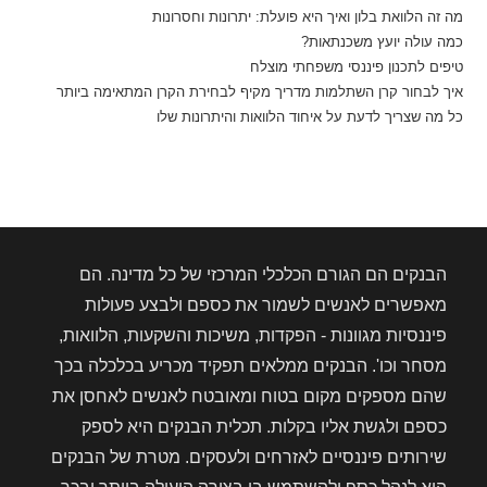
מה זה הלוואת בלון ואיך היא פועלת: יתרונות וחסרונות
כמה עולה יועץ משכנתאות?
טיפים לתכנון פיננסי משפחתי מוצלח
איך לבחור קרן השתלמות מדריך מקיף לבחירת הקרן המתאימה ביותר
כל מה שצריך לדעת על איחוד הלוואות והיתרונות שלו
הבנקים הם הגורם הכלכלי המרכזי של כל מדינה. הם
מאפשרים לאנשים לשמור את כספם ולבצע פעולות
פיננסיות מגוונות - הפקדות, משיכות והשקעות, הלוואות,
מסחר וכו'. הבנקים ממלאים תפקיד מכריע בכלכלה בכך
שהם מספקים מקום בטוח ומאובטח לאנשים לאחסן את
כספם ולגשת אליו בקלות. תכלית הבנקים היא לספק
שירותים פיננסיים לאזרחים ולעסקים. מטרת של הבנקים