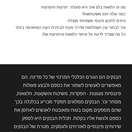
מה זה הלוואת בלון ואיך היא פועלת: יתרונות וחסרונות
כמה עולה יועץ משכנתאות?
טיפים לתכנון פיננסי משפחתי מוצלח
איך לבחור קרן השתלמות מדריך מקיף לבחירת הקרן המתאימה ביותר
כל מה שצריך לדעת על איחוד הלוואות והיתרונות שלו
הבנקים הם הגורם הכלכלי המרכזי של כל מדינה. הם
מאפשרים לאנשים לשמור את כספם ולבצע פעולות
פיננסיות מגוונות - הפקדות, משיכות והשקעות, הלוואות,
מסחר וכו'. הבנקים ממלאים תפקיד מכריע בכלכלה בכך
שהם מספקים מקום בטוח ומאובטח לאנשים לאחסן את
כספם ולגשת אליו בקלות. תכלית הבנקים היא לספק
שירותים פיננסיים לאזרחים ולעסקים. מטרת של הבנקים