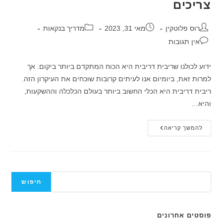
צריכים
מחבר:
פורסם:
קטגוריה:
רוס פלוטקין
מאי 31, 2023
מדריך בנקאות
תגובות:
אין תגובות
ידוע לכולנו שריבית דריבית היא הכוח המתקדם ביותר ביקום. אך
למרות זאת, ביומיום אנו לעיתים קרובות שוכחים את העיקרון הזה.
ריבית דריבית היא הכלי החשוב ביותר בעולם הכלכלה וההשקעות,
והיא…
ריבית
להמשך קריאה
דריבית:
התזכורת
שכולנו
צריכים
חיפוש
חיפוש
פוסטים אחרונים