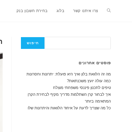
Ski
t
Toggle
צרו איתנו קשר
בלוג
בחירת חשבון בנק
conten
website
חיפוש
ת
חיפוש
search
פוסטים אחרונים
מה זה הלוואת בלון ואיך היא פועלת: יתרונות וחסרונות
כמה עולה יועץ משכנתאות?
טיפים לתכנון פיננסי משפחתי מוצלח
איך לבחור קרן השתלמות מדריך מקיף לבחירת הקרן
המתאימה ביותר
כל מה שצריך לדעת על איחוד הלוואות והיתרונות שלו