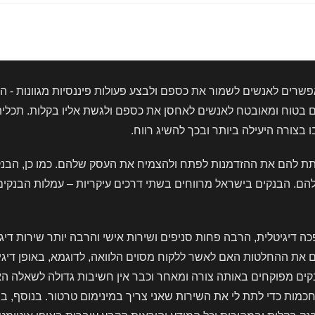
פתיחת
חשבון
בנק
משותף
לבני
זוג
שרים לאנשים לשמור את כספם ולבצע פעולות פיננסיות מגוונות - הפק
טוח ומאובטח לאנשים לאחסן את כספם ולגשת אליו בקלות. תכלית 
צורה היעילה ביותר ובכך להשיג רווח.
לתת להם את ההזדמנות לפתח ולהצמיח את העסק שלהם. כמו כן, הבנ
הבנקים בישראל מרווחים בשתי דרכים עיקריות – עמלות הבנקים ורו
 דיגיטלית, הרבה פחות סניפים ושירות אישי והרבה יותר שירות דיג
ם את ההחלטות האם לאשר ללקוח מסוים הלוואה, לדוגמא, באופן די
נקים מפוקחים באותה צורה ומאחר וכבר אין חשיבות גדולה לשאלה ה
כמות כדי לתת לי את השירות שאני צריך במינימום טרטור. בנוסף, 