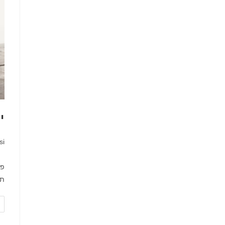
י
מח
si
פת
תה