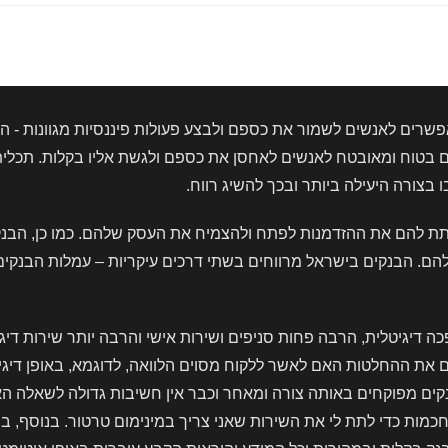
מזומן
בבנק
הפועלים?
שרים לאנשים לשמור את כספם ולבצע פעולות פיננסיות מגוונות - הפק
טוח ומאובטח לאנשים לאחסן את כספם ולגשת אליו בקלות. תכלית 
צורה היעילה ביותר ובכך להשיג רווח.
לתת להם את ההזדמנות לפתח ולהצמיח את העסק שלהם. כמו כן, הבנ
הבנקים בישראל מרווחים בשתי דרכים עיקריות – עמלות הבנקים ורו
 דיגיטלית, הרבה פחות סניפים ושירות אישי והרבה יותר שירות דיג
ם את ההחלטות האם לאשר ללקוח מסוים הלוואה, לדוגמא, באופן די
נקים מפוקחים באותה צורה ומאחר וכבר אין חשיבות גדולה לשאלה ה
כמות כדי לתת לי את השירות שאני צריך במינימום טרטור. בנוסף, 