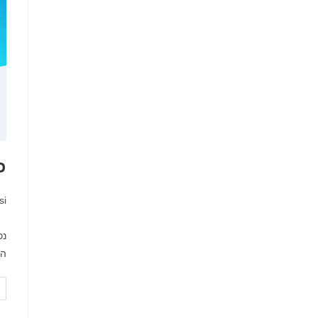
כ
מח
si
הל