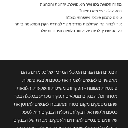
מה זה הלוואת בלון ואיך היא פועלת: יתרונות וחסרונות
כמה עולה יועץ משכנתאות?
טיפים לתכנון פיננסי משפחתי מוצלח
איך לבחור קרן השתלמות מדריך מקיף לבחירת הקרן המתאימה ביותר
כל מה שצריך לדעת על איחוד הלוואות והיתרונות שלו
הבנקים הם הגורם הכלכלי המרכזי של כל מדינה. הם
מאפשרים לאנשים לשמור את כספם ולבצע פעולות
פיננסיות מגוונות - הפקדות, משיכות והשקעות, הלוואות,
מסחר וכו'. הבנקים ממלאים תפקיד מכריע בכלכלה בכך
שהם מספקים מקום בטוח ומאובטח לאנשים לאחסן את
כספם ולגשת אליו בקלות. תכלית הבנקים היא לספק
שירותים פיננסיים לאזרחים ולעסקים. מטרת של הבנקים