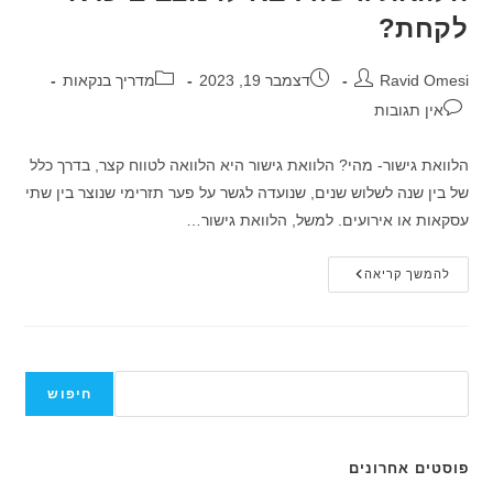
לקחת?
מחבר:
פורסם:
קטגוריה:
Ravid Omesi
דצמבר 19, 2023
מדריך בנקאות
תגובות:
אין תגובות
הלוואת גישור- מהי? הלוואת גישור היא הלוואה לטווח קצר, בדרך כלל
של בין שנה לשלוש שנים, שנועדה לגשר על פער תזרימי שנוצר בין שתי
עסקאות או אירועים. למשל, הלוואת גישור…
הלוואת
להמשך קריאה
גישור:
באילו
מצבים
כדאי
לקחת?
חיפוש
חיפוש
פוסטים אחרונים