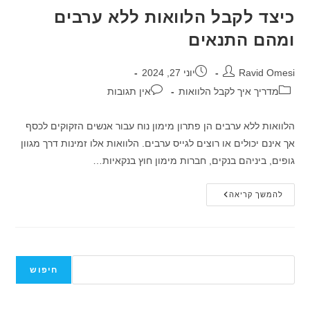
כיצד לקבל הלוואות ללא ערבים
ומהם התנאים
מחבר:
פורסם:
Ravid Omesi
יוני 27, 2024
קטגוריה:
תגובות:
מדריך איך לקבל הלוואות
אין תגובות
הלוואות ללא ערבים הן פתרון מימון נוח עבור אנשים הזקוקים לכסף
אך אינם יכולים או רוצים לגייס ערבים. הלוואות אלו זמינות דרך מגוון
גופים, ביניהם בנקים, חברות מימון חוץ בנקאיות…
כיצד
להמשך קריאה
לקבל
הלוואות
ללא
ערבים
ומהם
התנאים
חיפוש
חיפוש