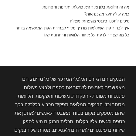
מה זה הלוואת בלון ואיך היא פועלת: יתרונות וחסרונות
כמה עולה יועץ משכנתאות?
טיפים לתכנון פיננסי משפחתי מוצלח
איך לבחור קרן השתלמות מדריך מקיף לבחירת הקרן המתאימה ביותר
כל מה שצריך לדעת על איחוד הלוואות והיתרונות שלו
הבנקים הם הגורם הכלכלי המרכזי של כל מדינה. הם
מאפשרים לאנשים לשמור את כספם ולבצע פעולות
פיננסיות מגוונות - הפקדות, משיכות והשקעות, הלוואות,
מסחר וכו'. הבנקים ממלאים תפקיד מכריע בכלכלה בכך
שהם מספקים מקום בטוח ומאובטח לאנשים לאחסן את
כספם ולגשת אליו בקלות. תכלית הבנקים היא לספק
שירותים פיננסיים לאזרחים ולעסקים. מטרת של הבנקים